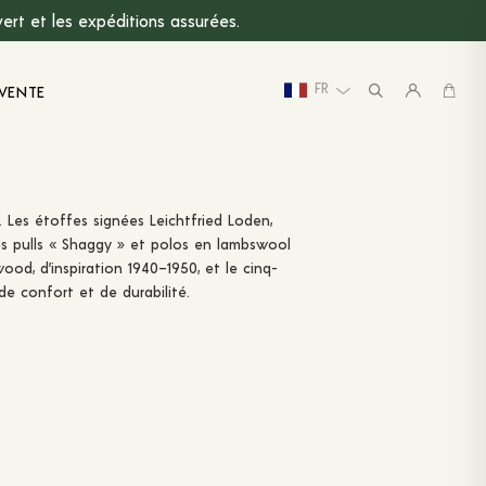
rt et les expéditions assurées.
FR
VENTE
. Les étoffes signées Leichtfried Loden,
s pulls « Shaggy » et polos en lambswool
od, d’inspiration 1940–1950, et le cinq-
de confort et de durabilité.