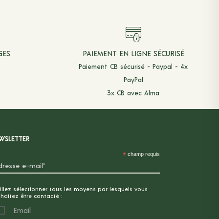
GES
PAIEMENT EN LIGNE SÉCURISÉ
Paiement CB sécurisé - Paypal - 4x
PayPal
3x CB avec Alma
WSLETTER
*
champ requis
illez sélectionner tous les moyens par lesquels vous
haitez être contacté :
Email