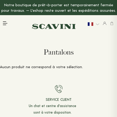
Notre boutique de prêt-à-porter est temporairement fermée
Menu Principal
pour travaux. — L'eshop reste ouvert et les expéditions assurées.
PRÉSENTATION
EXPLORER
DERNIÈRE CHANCE
MARIAGE
LE LIN
TARIFS
Pantalons
CARTE CADEAU
PRENDRE RENDEZ-VOUS
Aucun produit ne correspond à votre sélection.
PRINTEMPS-ÉTÉ 2026
PANTALONS
VESTES & MANTEAUX
CHEMISES
SERVICE CLIENT
Un chat et
centre d'assistance
T-SHIRTS & POLOS
sont à votre disposition.