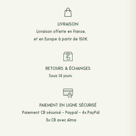
ACCESSOIRES
CEINTURES
LIVRAISON
CRAVATES & NOEUDS PAPILLONS
Livraison offerte en France,
et en Europe à partir de 150€.
CHAUSSETTES MI-BAS
BRETELLES
POCHETTES
RETOURS & ÉCHANGES
Sous 14 jours.
TOTE BAGS
CINTRES
LIVRES
PAIEMENT EN LIGNE SÉCURISÉ
Paiement CB sécurisé - Paypal - 4x PayPal
3x CB avec Alma