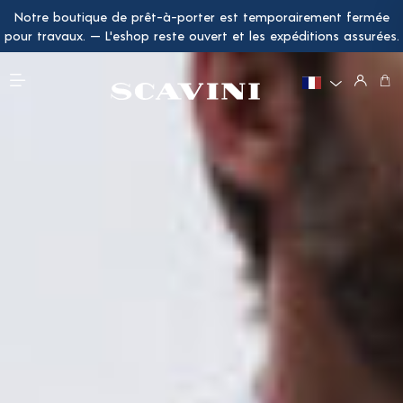
Notre boutique de prêt-à-porter est temporairement fermée
Menu Principal
pour travaux. — L'eshop reste ouvert et les expéditions assurées.
LA DÉMARCHE
LE COSTUME
L'ESPRIT DE LA MAISON
TARIFS
LES FABRICATIONS
LA VESTE
LES ÉTAPES
DÉLAIS
LES TISSUS
LE PANTALON
INSPIRATIONS MARIAGE
LA CHEMISE
SMOKING & JACQUETTE
LE MANTEAU
CRAVATES & NŒUDS PAPILLON