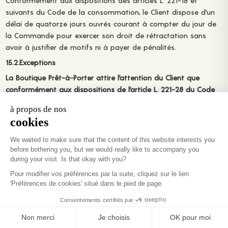
Conformément aux dispositions des articles L. 221-18 et
suivants du Code de la consommation, le Client dispose d’un
délai de quatorze jours ouvrés courant à compter du jour de
la Commande pour exercer son droit de rétractation sans
avoir à justifier de motifs ni à payer de pénalités.
15.2.Exceptions
La Boutique Prêt-à-Porter attire l’attention du Client que
conformément aux dispositions de l’article L. 221-28 du Code
de la consommation «
Le droit de rétractation ne peut être
exercé pour les contrats : (…)
3° De fourniture de biens confectionnés selon les spécifications
du consommateur ou nettement personnalisés ;
»
(…)
5° De fourniture de biens qui ont été descellés par le
consommateur après la livraison et qui ne peuvent être renvoyés
pour des raisons d’hygiène ou de protection de la santé ; »
Par conséquent, le Client reconnaît que toute demande de
retouche sur un Produit commandé constitue une
personnalisation du Produit excluant de fait son droit de