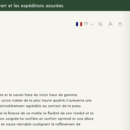
rt et les expéditions assurées.
FR
te et le savoir-faire du tricot haut de gamme.
n
coton italien de la plus haute qualité
, il présente une
 particulièrement agréable au contact de la peau.
ar la finesse de sa maille, la fluidité de son tombé et la
tion soignée lui confère un confort optimal et une allure
en nacre véritable
soulignent le raffinement de