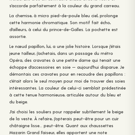
s’accorde parfaitement à la couleur du grand carreau.
La chemise, à micro pied-de-poule bleu ciel, prolonge
cette harmonie chromatique. Son motif fait écho,
d’ailleurs, à celui du prince-de-Galles. La pochette est
assortie.
Le nœud papillon, lui, a une jolie histoire. Lorsque j’étais
jeune tailleur, j’achetais, dans un passage du métro
Opéra, des cravates à une petite dame qui tenait une
échoppe d’accessoires en soie — aujourd’hui disparue. Je
démontais ces cravates pour en recoudre des papillons :
c’était alors le seul moyen pour moi de trouver des soies
intéressantes. La couleur de celui-ci semblait prédestinée
à cette tenue harmonieuse, articulée autour du bleu et
du beige.
J’ai choisi les souliers pour rappeler subtilement le beige
de la veste. À refaire, j’opterais peut-être pour un cuir
châtaigne lisse… peut-être. Quant aux chaussettes
Mazarin Grand Faiseur, elles apportent une note