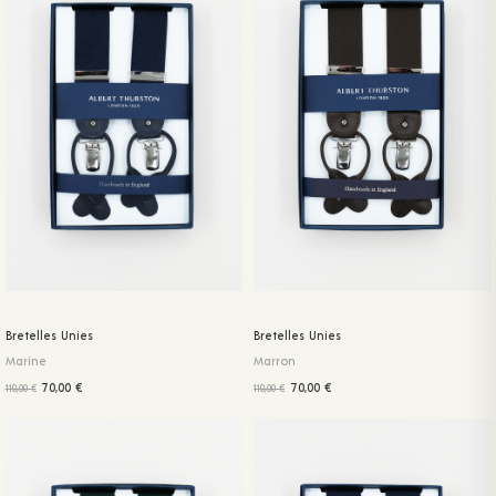
Bretelles Unies
Bretelles Unies
Marine
Marron
70,00
€
70,00
€
110,00
€
110,00
€