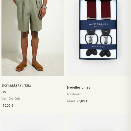
Bermuda Gurkha
Bretelles Unies
Lin
Bordeaux
Vert De Gris
70,00
€
110,00
€
190,00
€