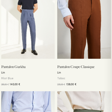
Pantalon Gurkha
Pantalon Coupe Classique
Lin
Lin
Pilot Blue
Tabac
140,00
€
138,00
€
280,00
€
230,00
€