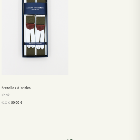
Bretelles à brides
Khaki
50,00
€
90,00
€