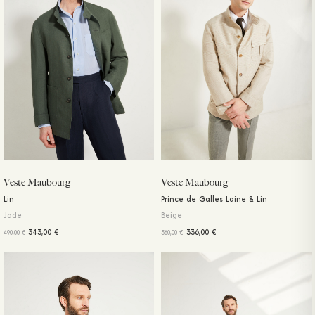
Veste Maubourg
Veste Maubourg
Lin
Prince de Galles Laine & Lin
Jade
Beige
343,00
€
336,00
€
490,00
€
560,00
€