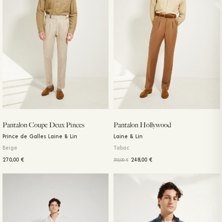
Pantalon Coupe Deux Pinces
Pantalon Hollywood
Prince de Galles Laine & Lin
Laine & Lin
Beige
Tabac
270,00
€
248,00
€
310,00
€