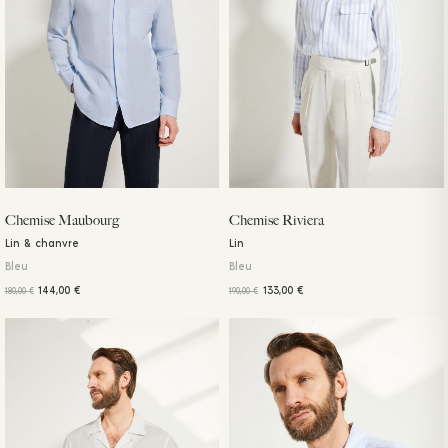
Chemise Maubourg
Chemise Riviera
Lin & chanvre
Lin
Bleu
Bleu
144,00
€
133,00
€
180,00
€
190,00
€