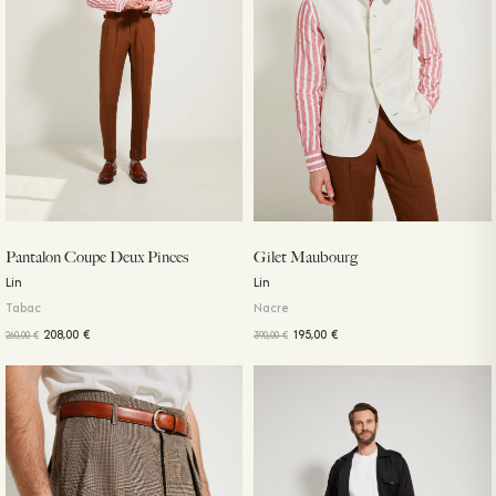
Pantalon Coupe Deux Pinces
Gilet Maubourg
Lin
Lin
Tabac
Nacre
208,00
€
195,00
€
260,00
€
390,00
€