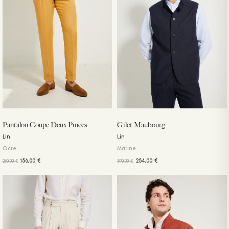
Pantalon Coupe Deux Pinces
Gilet Maubourg
Lin
Lin
Ocre
Marine
156,00
€
254,00
€
260,00
€
390,00
€