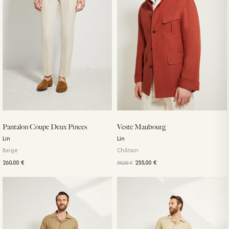
Pantalon Coupe Deux Pinces
Veste Maubourg
Lin
Lin
Beige
Châtain
260,00
€
255,00
€
510,00
€