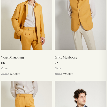
Veste Maubourg
Gilet Maubourg
Lin
Lin
Ocre
Ocre
245,00
€
195,00
€
490,00
€
390,00
€