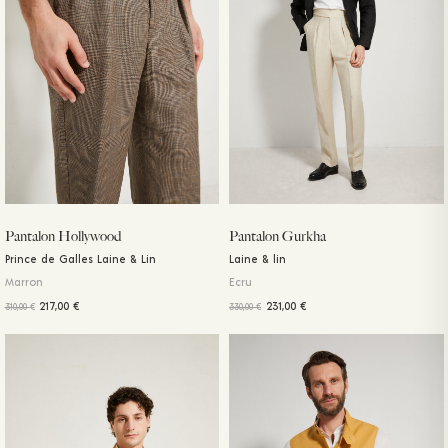
Pantalon Hollywood
Pantalon Gurkha
Prince de Galles Laine & Lin
Laine & lin
Marron
Ecru
217,00
€
231,00
€
310,00
€
330,00
€