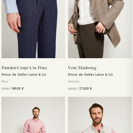
Pantalon Coupe Une Pince
Veste Maubourg
Prince de Galles Laine & Lin
Prince de Galles Laine & Lin
Bleu
Marron
189,00
€
275,00
€
270,00
€
550,00
€