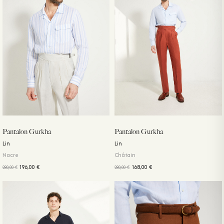
Pantalon Gurkha
Pantalon Gurkha
Lin
Lin
Nacre
Châtain
196,00
€
168,00
€
280,00
€
280,00
€