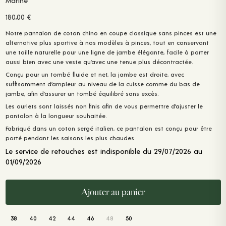
Marine
180,00
€
Notre pantalon de coton chino en
coupe classique sans pinces
est une
alternative plus sportive à nos modèles à pinces, tout en conservant
une
taille naturelle
pour une ligne de jambe élégante, facile à porter
aussi bien avec une veste qu’avec une tenue plus décontractée.
Conçu pour un tombé fluide et net,
la jambe est droite
, avec
suffisamment d’ampleur
au niveau de la cuisse comme du bas de
jambe
, afin d’assurer un tombé équilibré
sans excès
.
Les ourlets sont laissés non finis afin de vous permettre d’ajuster le
pantalon à la longueur souhaitée.
Fabriqué dans un coton sergé italien, ce pantalon est conçu pour être
porté pendant les saisons les plus chaudes.
Le service de retouches est indisponible du 29/07/2026 au
01/09/2026
Ajouter au panier
38
40
42
44
46
48
50