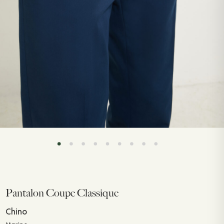
ACCESSOIRES
CEINTURES
CRAVATES & NOEUDS PAPILLONS
CHAUSSETTES MI-BAS
BRETELLES
POCHETTES
TOTE BAGS
CINTRES
LIVRES
Pantalon Coupe Classique
Chino