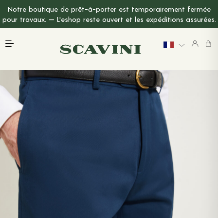
Notre boutique de prêt-à-porter est temporairement fermée
Menu Principal
pour travaux. — L'eshop reste ouvert et les expéditions assurées.
PRÉSENTATION
EXPLORER
DERNIÈRE CHANCE
MARIAGE
LE LIN
TARIFS
CARTE CADEAU
PRENDRE RENDEZ-VOUS
PRINTEMPS-ÉTÉ 2026
PANTALONS
VESTES & MANTEAUX
CHEMISES
T-SHIRTS & POLOS