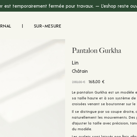
r est temporairement fermée pour travaux. — L'eshop reste ouve
URNAL
|
SUR-MESURE
Pantalon Gurkha
Lin
Châtain
Le
Le
168,00
€
280,00
€
prix
prix
Le pantalon Gurkha est un modèle em
initial
actuel
sa taille haute et à son système d
était :
est :
croisées venant se boutonner sur le 
280,00 €.
168,00 €.
Il se distingue par sa coupe droite
naturellement les mouvements. Des 
d’ajuster la taille avec précision, t
du modèle.
Les ourlets sont laissés non finis af