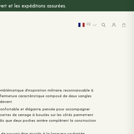
rt et les expéditions assurées.
FR
blématique d’inspiration militaire, reconnaissable à
e fermeture caractéristique composé de deux sangles
devant.
, confortable et élégante, pensée pour accompagner
pattes de serrage à boucles sur les côtés permettent
andis que deux poches arrière complètent la construction
in de pouvoir être ajustés à la longueur souhaitée.