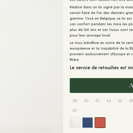
Réalisé dans un lin signé par la mai
savoir-faire de l’un des derniers gra
gamme. Tissé en Belgique, ce lin est
son confort pendant les mois les plus
plus de 160 ans et ses tissus sont r
pour leur ancrage local.
Le tissu bénéficie en outre de la certi
européenne et la traçabilité de la fibr
provient exclusivement d’Europe et ré
filière.
Le service de retouches est in
A
38
40
42
44
46
4
50