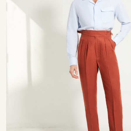
ACCESSOIRES
CEINTURES
CRAVATES & NOEUDS PAPILLONS
CHAUSSETTES MI-BAS
BRETELLES
POCHETTES
TOTE BAGS
CINTRES
LIVRES