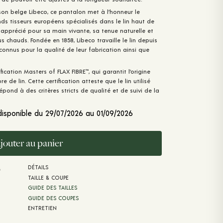
son belge Libeco, ce pantalon met à l’honneur le
nds tisseurs européens spécialisés dans le lin haut de
 apprécié pour sa main vivante, sa tenue naturelle et
 chauds. Fondée en 1858, Libeco travaille le lin depuis
econnus pour la qualité de leur fabrication ainsi que
fication Masters of FLAX FIBRE™️, qui garantit l’origine
e de lin. Cette certification atteste que le lin utilisé
pond à des critères stricts de qualité et de suivi de la
disponible du 29/07/2026 au 01/09/2026
jouter au panier
DÉTAILS
8
TAILLE & COUPE
GUIDE DES TAILLES
GUIDE DES COUPES
ENTRETIEN