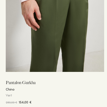
Pantalon Gurkha
Chino
Vert
154,00
€
280,00
€