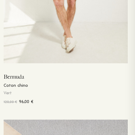
Bermuda
Coton chino
Vert
96,00
€
120,00
€