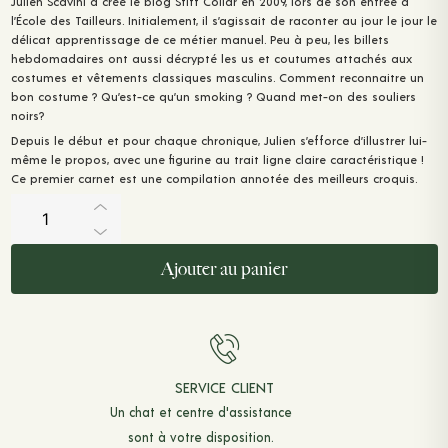
Julien Scavini a créé le blog Stiff Collar en 2009, lors de son entrée à
l’École des Tailleurs. Initialement, il s’agissait de raconter au jour le jour le
délicat apprentissage de ce métier manuel. Peu à peu, les billets
hebdomadaires ont aussi décrypté les us et coutumes attachés aux
costumes et vêtements classiques masculins. Comment reconnaitre un
bon costume ? Qu’est-ce qu’un smoking ? Quand met-on des souliers
noirs?
Depuis le début et pour chaque chronique, Julien s’efforce d’illustrer lui-
même le propos, avec une figurine au trait ligne claire caractéristique !
Ce premier carnet est une compilation annotée des meilleurs croquis.
Du
fil
au
crayon:
Carnet
Ajouter au panier
de
dessins
annotés
-
Tome
I
quantité
SERVICE CLIENT
Un chat et
centre d'assistance
sont à votre disposition.