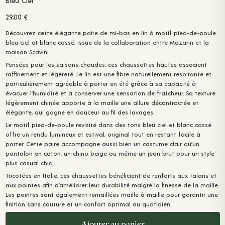
Bleu Ciel
29,00
€
Découvrez cette élégante paire de mi-bas en lin à motif pied-de-poule
bleu ciel et blanc cassé, issue de la collaboration entre Mazarin et la
maison Scavini.
Pensées pour les saisons chaudes, ces chaussettes hautes associent
raffinement et légèreté. Le lin est une fibre naturellement respirante et
particulièrement agréable à porter en été grâce à sa capacité à
évacuer l’humidité et à conserver une sensation de fraîcheur. Sa texture
légèrement chinée apporte à la maille une allure décontractée et
élégante, qui gagne en douceur au fil des lavages.
Le motif pied-de-poule revisité dans des tons bleu ciel et blanc cassé
offre un rendu lumineux et estival, original tout en restant facile à
porter. Cette paire accompagne aussi bien un costume clair qu’un
pantalon en coton, un chino beige ou même un jean brut pour un style
plus casual chic.
Tricotées en Italie, ces chaussettes bénéficient de renforts aux talons et
aux pointes afin d’améliorer leur durabilité malgré la finesse de la maille.
Les pointes sont également remaillées maille à maille pour garantir une
finition sans couture et un confort optimal au quotidien.
Ajouter au panier