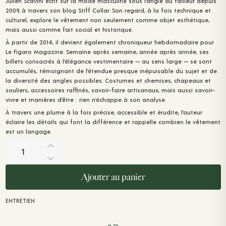
Julien Scavini écrit sur la mode masculine sous l’angle du tailleur depuis
2009, à travers son blog Stiff Collar. Son regard, à la fois technique et
culturel, explore le vêtement non seulement comme objet esthétique,
mais aussi comme fait social et historique.
À partir de 2014, il devient également chroniqueur hebdomadaire pour
Le Figaro Magazine. Semaine après semaine, année après année, ses
billets consacrés à l’élégance vestimentaire — au sens large — se sont
accumulés, témoignant de l’étendue presque inépuisable du sujet et de
la diversité des angles possibles. Costumes et chemises, chapeaux et
souliers, accessoires raffinés, savoir-faire artisanaux, mais aussi savoir-
vivre et manières d’être : rien n’échappe à son analyse.
À travers une plume à la fois précise, accessible et érudite, l’auteur
éclaire les détails qui font la différence et rappelle combien le vêtement
est un langage.
Chroniques
-
Tome
I
quantité
Ajouter au panier
ENTRETIEN