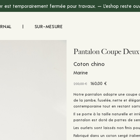
r est temporairement fermée pour travaux. — L'eshop reste ouve
URNAL
|
SUR-MESURE
Pantalon Coupe Deux
Coton chino
Marine
Le
Le
160,00
€
200,00
€
prix
prix
Notre pantalon adopte une coupe ajus
initial
actuel
de la jambe, fuselée, nette et élég
était :
est :
contemporaine tout en restant sarto
200,00 €.
160,00 €.
Il se porte à la taille naturelle et in
pantalon est doté de pattes de serr
Les ourlets sont laissés non finis po
Fabriqué dans un coton sergé italie