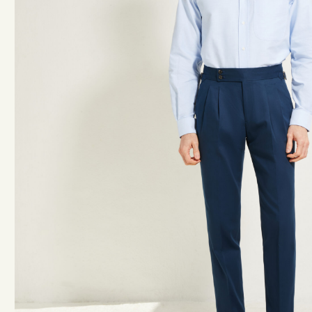
ACCESSOIRES
CEINTURES
CRAVATES & NOEUDS PAPILLONS
CHAUSSETTES MI-BAS
BRETELLES
POCHETTES
TOTE BAGS
CINTRES
LIVRES